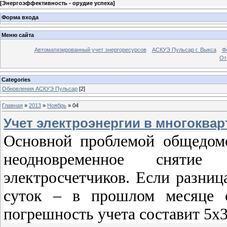
[
Энергоэффективность - орудие успеха
]
Форма входа
Меню сайта
Автоматизированный учет энергоресурсов
АСКУЭ Пульсар г. Выкса
Ф
От
Categories
Обновления АСКУЭ Пульсар
[2]
Главная
»
2013
»
Ноябрь
»
04
Учет электроэнергии в многоква
Основной проблемой общедомо
неодновременное снятие
электросчетчиков. Если разниц
суток – в прошлом месяце с
погрешность учета составит 5х