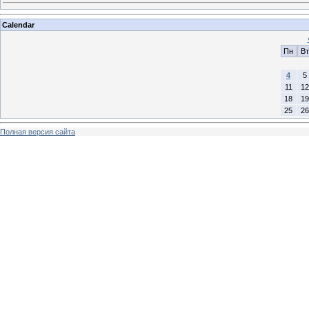
Calendar
Пн
Вт
4
5
11
12
18
19
25
26
Полная версия сайта