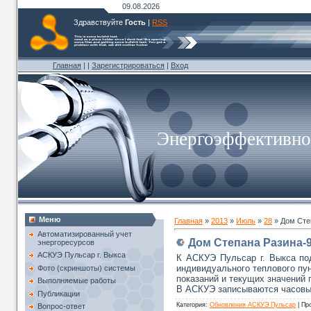
09.08.2026
Здравствуйте
Гость
|
RSS
Главная
|
|
Зарегистрироваться
|
Вход
Энергоэффективнос
Меню
Главная
»
2013
»
Июль
»
28
» Дом Сте
Автоматизированный учет
Дом Степана Разина-
энергоресурсов
АСКУЭ Пульсар г. Выкса
К АСКУЭ Пульсар г. Выкса по
индивидуального теплового пун
Фото (скриншоты) системы
показаний и текущих значений
Выполняемые работы
В АСКУЭ записываются часовые
Публикации
Категория
:
Обновления АСКУЭ Пульсар
|
Пр
Вопрос-ответ