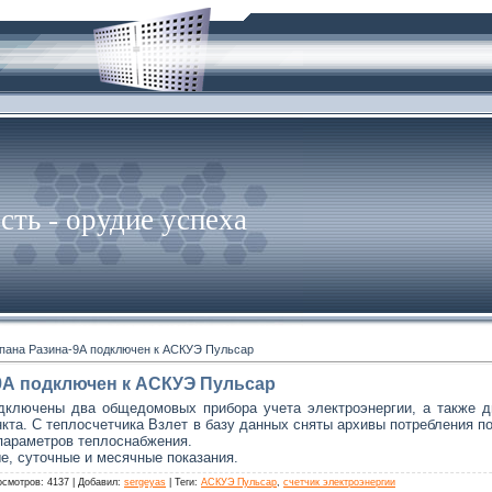
ть - орудие успеха
пана Разина-9А подключен к АСКУЭ Пульсар
9А подключен к АСКУЭ Пульсар
дключены два общедомовых прибора учета электроэнергии, а также д
кта. С теплосчетчика Взлет в базу данных сняты архивы потребления по 
 параметров теплоснабжения.
, суточные и месячные показания.
осмотров
: 4137 |
Добавил
:
sergeyas
|
Теги
:
АСКУЭ Пульсар
,
счетчик электроэнергии